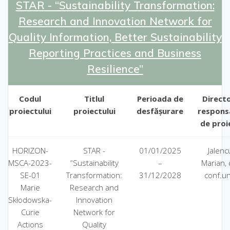
STAR - “Sustainability Transformation:
Research and Innovation Network for
Quality Information, Better Sustainability
Reporting Practices and Business
Resilience”
Codul
Titlul
Perioada de
Direct
proiectului
proiectului
desfășurare
respons
de proi
HORIZON-
STAR -
01/01/2025
Jalenc
MSCA-2023-
“Sustainability
–
Marian, d
SE-01
Transformation:
31/12/2028
conf.un
Marie
Research and
Skłodowska-
Innovation
Curie
Network for
Actions
Quality