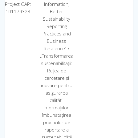
Project GAP:
Information,
101179323
Better
Sustainability
Reporting
Practices and
Business
Resilience” /
„Transformarea
sustenabilității:
Rețea de
cercetare și
inovare pentru
asigurarea
calității
informațiilor,
îmbunătățirea
practicilor de
raportare a
sustenabilității