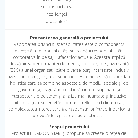
și consolidarea
rezilienței
afacerilor”
Prezentarea generală a proiectului
Raportarea privind sustenabilitatea este o componentă
esențială a responsabilității și asumării responsabilității
corporative în peisajul afacerilor actuale. Aceasta implică
dezvăluirea performanței de mediu, sociale și de guvernanță
(ESG) a unei organizații către diverse părți interesate, inclusiv
investitori, clienți, angajați și publicul. Este necesară o abordare
holistică care să combine aspectele de mediu, sociale și de
guvernanță, asigurând colaborări interdisciplinare și
intersectoriale pe teren și analize mai nuanțate și incluzive,
inițiind acțiuni și cercetări comune, reflectând dinamica și
complexitatea interculturală a răspunsurilor întreprinderilor la
provocările legate de sustenabilitate.
Scopul proiectului
Proiectul HORIZON-STAR își propune să creeze o rețea de