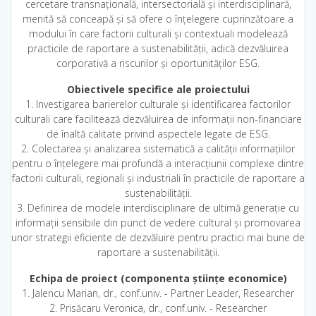
cercetare transnațională, intersectorială și interdisciplinară,
menită să conceapă și să ofere o înțelegere cuprinzătoare a
modului în care factorii culturali și contextuali modelează
practicile de raportare a sustenabilității, adică dezvăluirea
corporativă a riscurilor și oportunităților ESG.
Obiectivele specifice ale proiectului
1. Investigarea barierelor culturale și identificarea factorilor
culturali care facilitează dezvăluirea de informații non-financiare
de înaltă calitate privind aspectele legate de ESG.
2. Colectarea și analizarea sistematică a calității informațiilor
pentru o înțelegere mai profundă a interacțiunii complexe dintre
factorii culturali, regionali și industriali în practicile de raportare a
sustenabilității.
3. Definirea de modele interdisciplinare de ultimă generație cu
informații sensibile din punct de vedere cultural și promovarea
unor strategii eficiente de dezvăluire pentru practici mai bune de
raportare a sustenabilității.
Echipa de proiect (componenta științe economice)
1. Jalencu Marian, dr., conf.univ. - Partner Leader, Researcher
2. Prisăcaru Veronica, dr., conf.univ. - Researcher