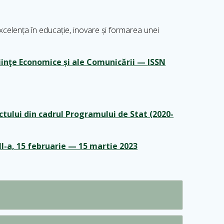
 excelența în educație, inovare și formarea unei
tiinţe Economice și ale Comunicării —
ISSN
lui din cadrul Programului de Stat (2020-
II-a, 15 februarie — 15 martie 2023