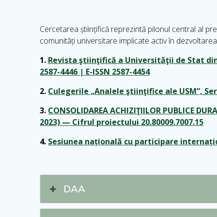
Cercetarea științifică reprezintă pilonul central al p
comunități universitare implicate activ în dezvoltarea
1.
Revista ştiinţifică a Universităţii de Sta
2587-4446 | E-ISSN 2587-4454
2.
Culegerile „Analele ştiinţifice ale USM”, Se
3.
CONSOLIDAREA ACHIZIŢIILOR PUBLICE DURABI
2023) — Cifrul proiectului 20.80009.7007.15
4.
Sesiunea națională cu participare internați
DAA