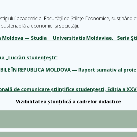
restigiului academic al Facultății de Științe Economice, susținând
 sustenabilă a economiei și societății.
t din Moldova — Studia Universitatis Moldaviae, Seria Ş
ria „Lucrări studenţeşti”
LE ÎN REPUBLICA MOLDOVA — Raport sumativ al proiectu
onală de comunicare științifice studențești, Ediția a XXV
Vizibilitatea științifică a cadrelor didactice