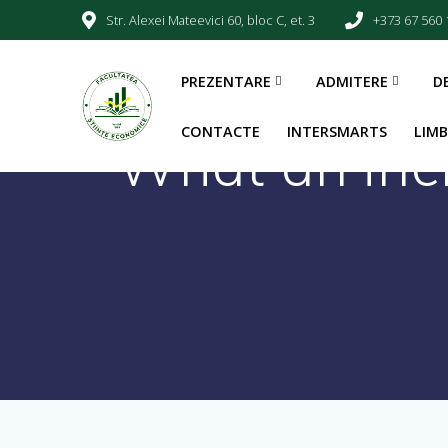
Str. Alexei Mateevici 60, bloc C, et. 3
+373 67 560 
PREZENTARE
ADMITERE
D
CONTACTE
INTERSMARTS
LIM
What an incr