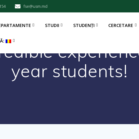
154
fse@usm.md
EPARTAMENTE
STUDII
STUDENȚI
CERCETARE
BĂ:
edible experience 
year students!