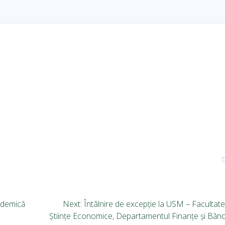
cademică
Next:
Întâlnire de excepție la USM – Facultat
Științe Economice, Departamentul Finanțe și Bănc