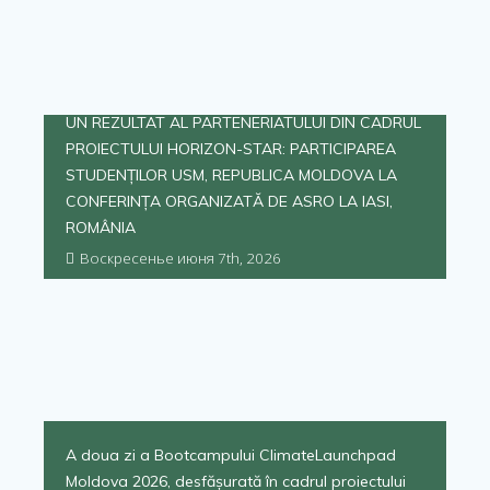
UN REZULTAT AL PARTENERIATULUI DIN CADRUL
PROIECTULUI HORIZON-STAR: PARTICIPAREA
STUDENȚILOR USM, REPUBLICA MOLDOVA LA
CONFERINȚA ORGANIZATĂ DE ASRO LA IASI,
ROMÂNIA
Воскресенье июня 7th, 2026
A doua zi a Bootcampului ClimateLaunchpad
Moldova 2026, desfășurată în cadrul proiectului