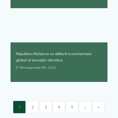
Republica Moldova se alătură ecosistemului
global al inovației climatice
Пятница мая 8th, 2026
1
2
3
4
5
›
»