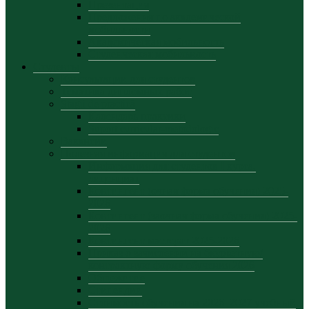
Презентация
Предложения по академической
мобильности
Академическая мобильность
Студенческая мобильность
Студенты
Консультации для студентов
Тематика дипломных работ
Stagii de practică
Календарь практики
Suport curricular-metodologic
Вакансии
Полезная информация для студентов
Информация для студентов I курса,
лиценциат
Контингент (очная форма обучения) 2025-
2026
Контингент (заочная форма обучения) 2025-
2026
Контингент мастерат 2025-2026
Приказ о зачислении на бюджетную/
контрактную форму обучения 2026
Общежитие
Стипендии
Стоимость обучения на 2026–2027 учебный