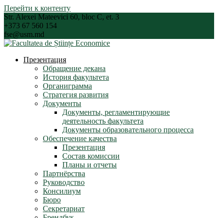
Перейти к контенту
Str. Alexei Mateevici 60, bloc C, et. 3
+373 67 560 154
fse@usm.md
Презентация
Обращение декана
История факультета
Органиграмма
Стратегия развития
Документы
Документы, регламентирующие
деятельность факультета
Документы образовательного процесса
Обеспечение качества
Презентация
Состав комиссии
Планы и отчеты
Партнёрства
Руководство
Консилиум
Бюро
Секретариат
Брендбук