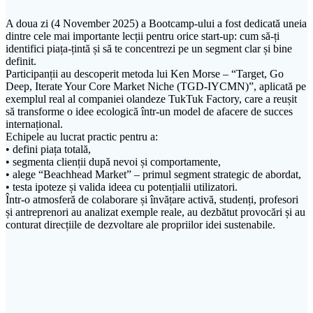
A doua zi (4 November 2025) a Bootcamp-ului a fost dedicată uneia
dintre cele mai importante lecții pentru orice start-up: cum să-ți
identifici piața-țintă și să te concentrezi pe un segment clar și bine
definit.
Participanții au descoperit metoda lui Ken Morse – “Target, Go
Deep, Iterate Your Core Market Niche (TGD-IYCMN)”, aplicată pe
exemplul real al companiei olandeze TukTuk Factory, care a reușit
să transforme o idee ecologică într-un model de afacere de succes
internațional.
Echipele au lucrat practic pentru a:
• defini piața totală,
• segmenta clienții după nevoi și comportamente,
• alege “Beachhead Market” – primul segment strategic de abordat,
• testa ipoteze și valida ideea cu potențialii utilizatori.
Într-o atmosferă de colaborare și învățare activă, studenți, profesori
și antreprenori au analizat exemple reale, au dezbătut provocări și au
conturat direcțiile de dezvoltare ale propriilor idei sustenabile.