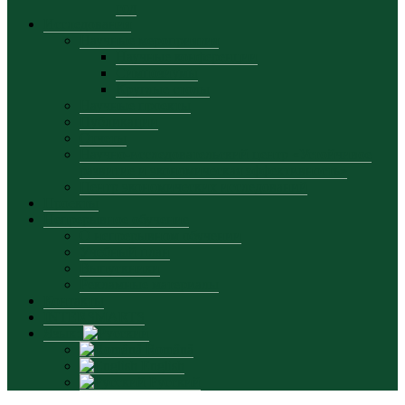
год
Исследования
Научные мероприятия
Научные конференции
Симпозиумы
Круглые столы
Научные проекты
Публикации
Отчеты
Научно-исследовательский центр «Устойчивое
развитие и экономическая эффективность»
Центр экономических исследований
Проекты
Непрерывное обучение
О непрерывном обучении
Учебный план
Выпускники
Рекламные материалы
Контакты
INTERSMARTS
Язык:
Română
English
Русский