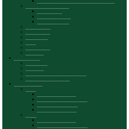
Документы образовательного процесса
Обеспечение качества
Презентация
Состав комиссии
Планы и отчеты
Партнёрства
Руководство
Консилиум
Бюро
Секретариат
Брендбук
Поступление
Лиценциат
Мастерат
Образовательное предложение
Рекламные материалы
Департаменты
DAA
Общая информация
Академический персонал
Планы деятельности
Контактные данные
DCIE
Общая информация
Академический персонал