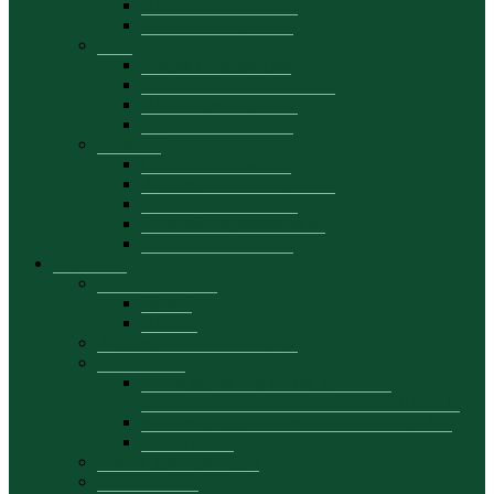
Планы деятельности
Контактные данные
DFB
Общая информация
Академический персонал
Планы деятельности
Контактные данные
DEMKT
Общая информация
Академический персонал
Планы деятельности
Proiectele departamentului
Контактные данные
Обучение
Учебные планы
Цикл I
Цикл II
Академический календарь
Расписание
очная форма обучения, дуальное,
дистанционное обучение (ЛИЦЕНЦИАТ)
заочная форма обучения (ЛИЦЕНЦИАТ)
МАСТЕРАТ
Школа докторантуры
Мобильность