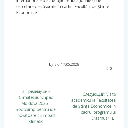
internaționale a activităților educaționale și de
cercetare desfășurate în cadrul Facultății de Științe
Economice.
by
вкл 17.05.2026
0
Предыдущий:
Следующий:
Vizită
ClimateLaunchpad
academică la Facultatea
Moldova 2026 –
de Științe Economice în
Bootcamp pentru idei
cadrul programului
inovatoare cu impact
Erasmus+
climatic