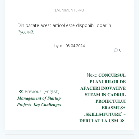
EVENIMENTE-RU
Din păcate acest articol este disponibil doar în
Русский
.
by
on 05.04.2024
0
Next:
𝐂𝐎𝐍𝐂𝐔𝐑𝐒𝐔𝐋
𝐏𝐋𝐀𝐍𝐔𝐑𝐈𝐋𝐎𝐑 𝐃𝐄
𝐀𝐅𝐀𝐂𝐄𝐑𝐈 𝐈𝐍𝐎𝐕𝐀𝐓𝐈𝐕𝐄
Previous:
(English)
𝐒𝐓𝐄𝐀𝐌 𝐈̂𝐍 𝐂𝐀𝐃𝐑𝐔𝐋
𝑴𝒂𝒏𝒂𝒈𝒆𝒎𝒆𝒏𝒕 𝒐𝒇 𝑺𝒕𝒂𝒓𝒕𝒖𝒑
𝐏𝐑𝐎𝐈𝐄𝐂𝐓𝐔𝐋𝐔𝐈
𝑷𝒓𝒐𝒋𝒆𝒄𝒕𝒔: 𝑲𝒆𝒚 𝑪𝒉𝒂𝒍𝒍𝒆𝒏𝒈𝒆𝒔
𝐄𝐑𝐀𝐒𝐌𝐔𝐒+
„𝐒𝐊𝐈𝐋𝐋𝐒𝟒𝐅𝐔𝐓𝐔𝐑𝐄” –
𝐃𝐄𝐑𝐔𝐋𝐀𝐓 𝐋𝐀 𝐔𝐒𝐌