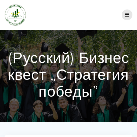
(Русский) Бизнес
квест „Стратегия
победы”