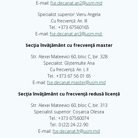
E-mail:
fse.decanat.an2@usm.md
Specialist superior: Vieru Angela
Cu frecvență: An. III
Tel.: +373 67560165
E-mail:
fse.decanat.an3@usm.md
Sec
ţ
ia
î
nv
ăţă
m
â
nt
cu
frecven
ţă
master
Str. Alexei Mateevici 60, bloc C, bir. 328
Specialist: Gîștemulte Ana
Cu frecvență: An. I, II
Tel.: +373 67 56 01 65
E-mail:
fse.decanat.master@usm.md
Sec
ţ
ia
î
nv
ăţă
m
â
nt
cu
frecven
ţă
redus
ă
licen
ță
Str. Alexei Mateevici 60, bloc C, bir. 313
Specialist superior: Coșarca Olesea
Tel.: +373 67560074
Tel.: 0 (22) 24-22-90
E-mail:
fse.decanat.fr@usm.md