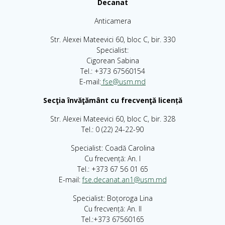
Decanat
Anticamera
Str. Alexei Mateevici 60, bloc C, bir. 330
Specialist:
Cigorean Sabina
Tel.: +373 67560154
E-mail:
fse@usm.md
Secţia învăţământ cu frecvenţă licență
Str. Alexei Mateevici 60, bloc C, bir. 328
Tel.: 0 (22) 24-22-90
Specialist: Coadă Carolina
Cu frecvență: An. I
Tel.: +373 67 56 01 65
E-mail:
fse.decanat.an1@usm.md
Specialist: Boțoroga Lina
Cu frecvență: An. II
Tel.:+373 67560165