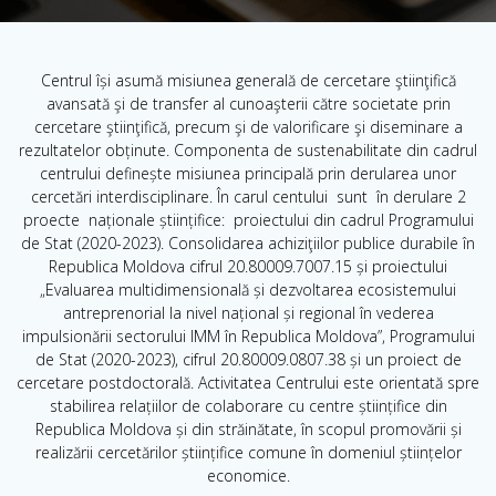
Centrul își asumă misiunea generală de cercetare ştiinţifică
avansată şi de transfer al cunoaşterii către societate prin
cercetare ştiinţifică, precum şi de valorificare şi diseminare a
rezultatelor obținute. Componenta de sustenabilitate din cadrul
centrului definește misiunea principală prin derularea unor
cercetări interdisciplinare. În carul centului sunt în derulare 2
proecte naționale științifice: proiectului din cadrul Programului
de Stat (2020-2023). Consolidarea achiziţiilor publice durabile în
Republica Moldova cifrul 20.80009.7007.15 și proiectului
„Evaluarea multidimensională și dezvoltarea ecosistemului
antreprenorial la nivel național și regional în vederea
impulsionării sectorului IMM în Republica Moldova”, Programului
de Stat (2020-2023), cifrul 20.80009.0807.38 și un proiect de
cercetare postdoctorală. Activitatea Centrului este orientată spre
stabilirea relațiilor de colaborare cu centre științifice din
Republica Moldova și din străinătate, în scopul promovării și
realizării cercetărilor științifice comune în domeniul științelor
economice.