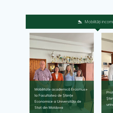
Mobilități incom
Mobilitate academică Erasmus+
Prof
la Facultatea de Științe
Ști
Economice a Universității de
univ
Stat din Moldova