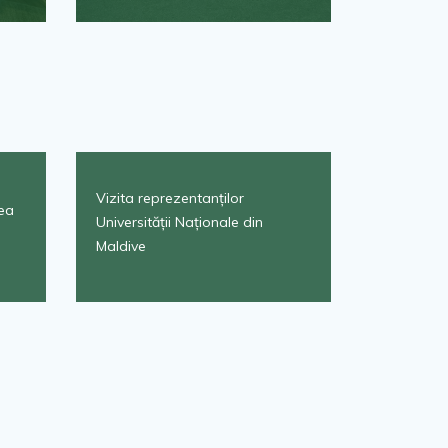
Vizita reprezentanților
ea
Universității Naționale din
Maldive