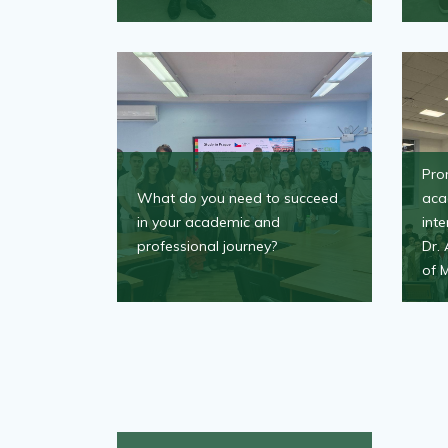
Pro
What do you need to succeed
aca
in your academic and
inte
professional journey?
Dr. 
of 