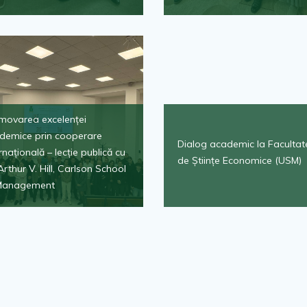
movarea excelenței
demice prin cooperare
Dialog academic la Facultat
rnațională – lecție publică cu
de Științe Economice (USM)
Arthur V. Hill, Carlson School
Management