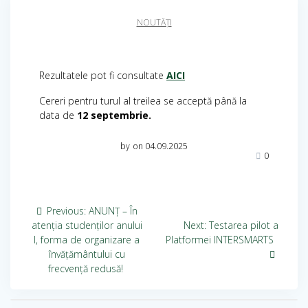
NOUTĂȚI
Rezultatele pot fi consultate
AICI
Cereri pentru turul al treilea se acceptă până la
data de
12 septembrie.
by
on 04.09.2025
0
Previous:
ANUNȚ – În
atenția studenților anului
Next:
Testarea pilot a
I, forma de organizare a
Platformei INTERSMARTS
învățământului cu
frecvență redusă!