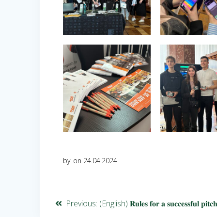
by
on 24.04.2024
Previous:
(English) 𝐑𝐮𝐥𝐞𝐬 𝐟𝐨𝐫 𝐚 𝐬𝐮𝐜𝐜𝐞𝐬𝐬𝐟𝐮𝐥 𝐩𝐢𝐭𝐜