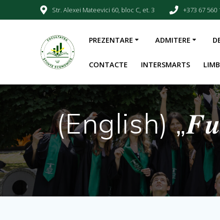
Str. Alexei Mateevici 60, bloc C, et. 3
+373 67 560 
PREZENTARE
ADMITERE
D
CONTACTE
INTERSMARTS
LIM
(English) „𝑭𝒖𝒕𝒖𝒓