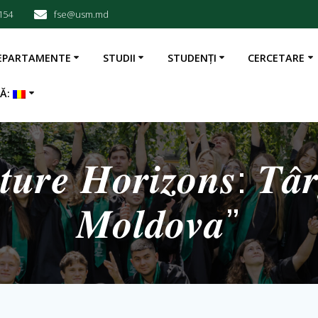
154
fse@usm.md
EPARTAMENTE
STUDII
STUDENȚI
CERCETARE
BĂ:
 𝑯𝒐𝒓𝒊𝒛𝒐𝒏𝒔: 𝑻𝒂̂𝒓𝒈
𝑴𝒐𝒍𝒅𝒐𝒗𝒂”