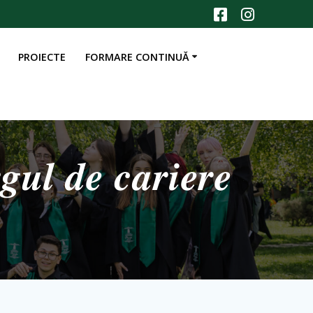
PROIECTE
FORMARE CONTINUĂ
𝒍 𝒅𝒆 𝒄𝒂𝒓𝒊𝒆𝒓𝒆