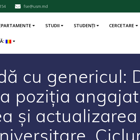
154
fse@usm.md
EPARTAMENTE
STUDII
STUDENȚI
CERCETARE
BĂ:
ă cu genericul: 
la poziția angajat
a și actualizare
iversitare, Cicluril