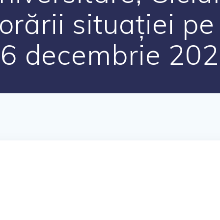
rării situației pe
6 decembrie 20