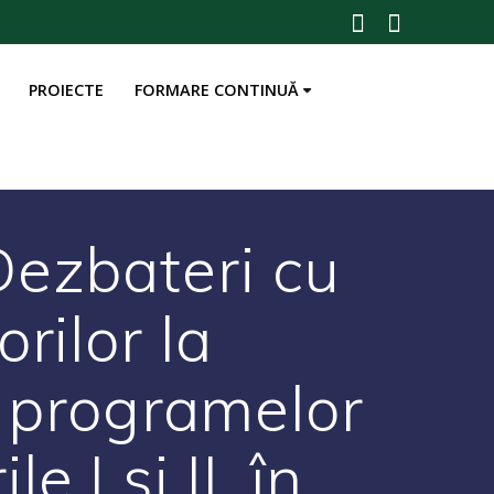
PROIECTE
FORMARE CONTINUĂ
Dezbateri cu
orilor la
a programelor
e I și II, în