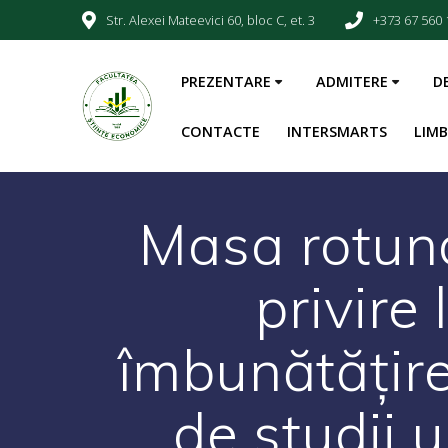
Str. Alexei Mateevici 60, bloc C, et. 3
+373 67 560 
PREZENTARE
ADMITERE
D
CONTACTE
INTERSMARTS
LIM
Masa rotund
privire 
îmbunătățire
de studii un