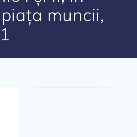
 piața muncii,
21