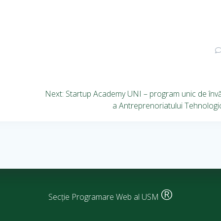
Next:
Startup Academy UNI – program unic de înv
a Antreprenoriatului Tehnologi
®
Secție Programare Web al USM