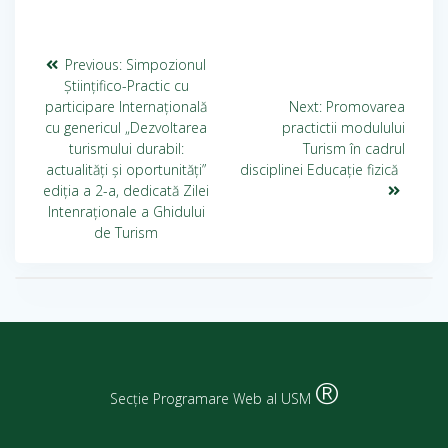
Previous:
Simpozionul
Științifico-Practic cu
participare Internațională
Next:
Promovarea
cu genericul „Dezvoltarea
practictii modulului
turismului durabil:
Turism în cadrul
actualități și oportunități”
disciplinei Educație fizică
ediția a 2-a, dedicată Zilei
Intenraționale a Ghidului
de Turism
®
Secție Programare Web al USM