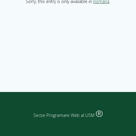
Sorry, this entry is only available in
Română
.
®
Secție Programare Web al USM